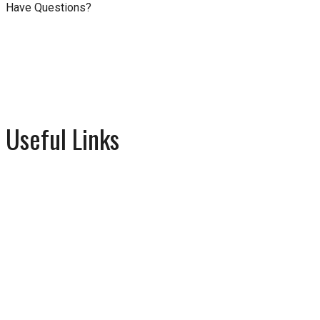
Have Questions?
+91 82950 17083
ramtirthakendra9@gmail.com
Useful Links
About
Events
Gallery
Contact Us