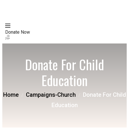
Donate Now
Donate For Child
Education
Home
Campaigns-Church
Donate For Child
Education