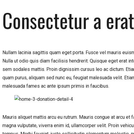
Consectetur a erat
Nullam lacinia sagittis quam eget porta. Fusce vel mauris euismod
Nulla ut odio quis diam facilisis hendrerit. Quisque eget erat i
sem sodales mattis. Proin dignissim cursus leo ac dictum. Etia
quam purus, aliquam sed nunc eu, feugiat malesuada velit. Etiam 
malesuada fames ac ante ipsum primis in faucibus.
Mauris aliquet mattis arcu eu rutrum. Mauris congue at arcu et 
magna vulputate, viverra enim id, ullamcorper velit. Proin vehicu
tempus. Morbi feugiat, justo sollicitudin elementum molestie, 