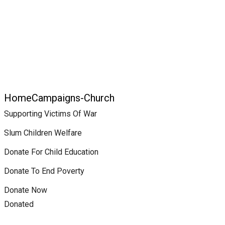
Slum Children W
Home
Campaigns-Church
Slum Children Welfare
Supporting Victims Of War
Slum Children Welfare
Donate For Child Education
Donate To End Poverty
Donate Now
Donated