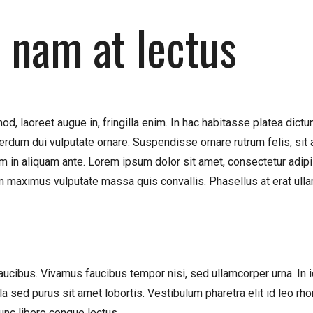
 nam at lectus
, laoreet augue in, fringilla enim. In hac habitasse platea dictum
nterdum dui vulputate ornare. Suspendisse ornare rutrum felis, si
m in aliquam ante. Lorem ipsum dolor sit amet, consectetur adip
maximus vulputate massa quis convallis. Phasellus at erat ullamco
faucibus. Vivamus faucibus tempor nisi, sed ullamcorper urna. In 
la sed purus sit amet lobortis. Vestibulum pharetra elit id leo rho
nunc libero congue lectus.