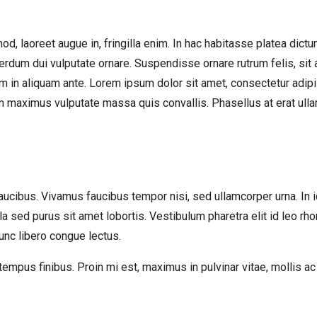
, laoreet augue in, fringilla enim. In hac habitasse platea dictum
nterdum dui vulputate ornare. Suspendisse ornare rutrum felis, si
m in aliquam ante. Lorem ipsum dolor sit amet, consectetur adip
maximus vulputate massa quis convallis. Phasellus at erat ullamco
faucibus. Vivamus faucibus tempor nisi, sed ullamcorper urna. In 
la sed purus sit amet lobortis. Vestibulum pharetra elit id leo rho
nunc libero congue lectus.
t tempus finibus. Proin mi est, maximus in pulvinar vitae, mollis 