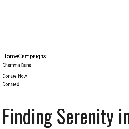
Dhamma Dana
Home
Campaigns
Dhamma Dana
Dhamma Dana
Donate Now
Donated
Finding Serenity i