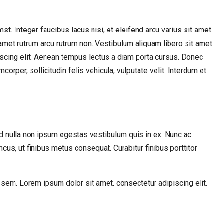
st. Integer faucibus lacus nisi, et eleifend arcu varius sit amet.
t amet rutrum arcu rutrum non. Vestibulum aliquam libero sit amet
iscing elit. Aenean tempus lectus a diam porta cursus. Donec
rper, sollicitudin felis vehicula, vulputate velit. Interdum et
id nulla non ipsum egestas vestibulum quis in ex. Nunc ac
ncus, ut finibus metus consequat. Curabitur finibus porttitor
ac sem. Lorem ipsum dolor sit amet, consectetur adipiscing elit.